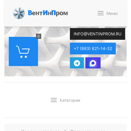
В
ент
И
н
П
ром
Меню
INFO@VENTINPROM.RU
0
+7 (993) 621-14-32
Категории