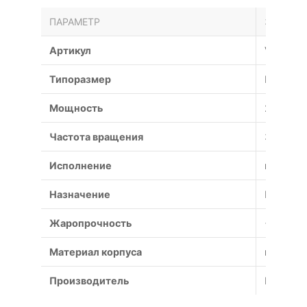
ПАРАМЕТР
ЗНАЧЕН
Артикул
VO-13-2
Типоразмер
№
Мощность
2.2 кВт
Частота вращения
3000 об
Исполнение
взрывоз
Назначение
Противо
Жаропрочность
+600°С (
Материал корпуса
коррози
Производитель
Россия