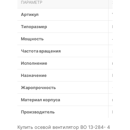
ПАРАМЕТР
ЗНАЧЕН
Артикул
VO-13-2
Типоразмер
№
Мощность
4 кВт
Частота вращения
3000 об
Исполнение
взрывоз
Назначение
Противо
Жаропрочность
+600°С (
Материал корпуса
коррози
Производитель
Россия
Купить осевой вентилятор ВО 13-284- 4