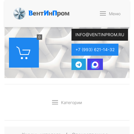
В
ент
И
н
П
ром
Меню
INFO@VENTINPROM.RU
0
+7 (993) 621-14-32
Категории