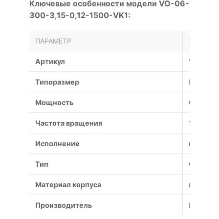
Ключевые особенности модели VO-06-
300-3,15-0,12-1500-VK1:
ПАРАМЕТР
ЗНАЧЕН
Артикул
VO-06-3
Типоразмер
№3,15
Мощность
0.12 кВт
Частота вращения
1500 об
Исполнение
взрывоз
Тип
Осевой
Материал корпуса
коррози
Производитель
Россия