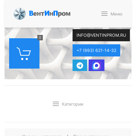
В
ент
И
н
П
ром
Меню
INFO@VENTINPROM.RU
0
+7 (993) 621-14-32
Категории