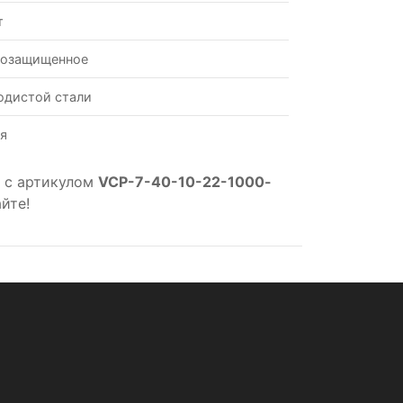
т
возащищенное
одистой стали
я
 с артикулом
VCP-7-40-10-22-1000-
йте!