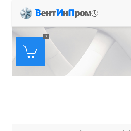
В
ент
И
н
П
ром
0