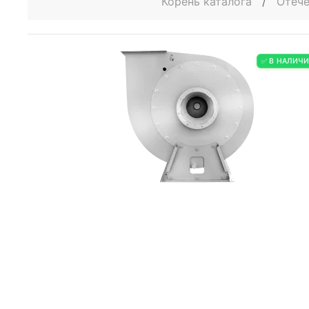
Корень каталога
/
Отече
✅ В НАЛИЧ