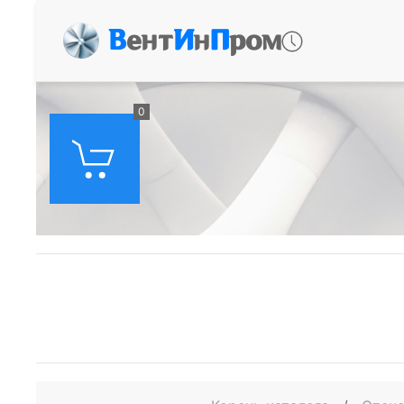
В
ент
И
н
П
ром
0