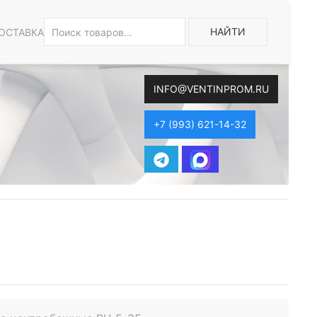
НАЙТИ
ОСТАВКА
INFO@VENTINPROM.RU
+7 (993) 621-14-32