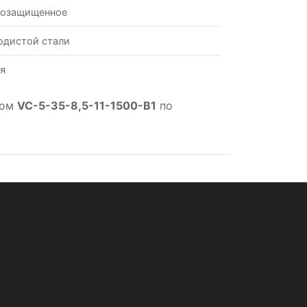
возащищенное
одистой стали
я
лом
VC-5-35-8,5-11-1500-B1
по