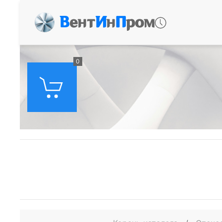
В
ент
И
н
П
ром
0