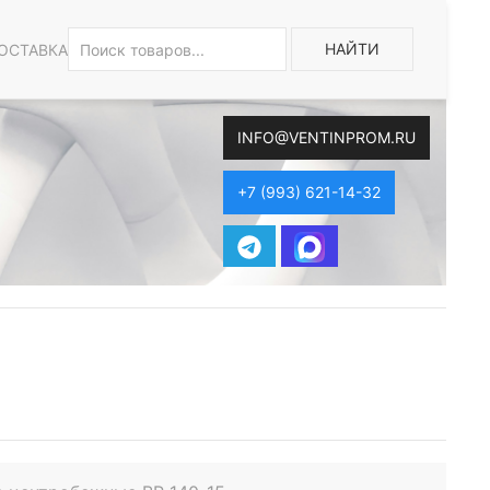
НАЙТИ
ОСТАВКА
INFO@VENTINPROM.RU
+7 (993) 621-14-32