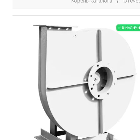
Корень каталога
/
Отече
✅ В НАЛИЧ