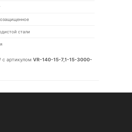
т
возащищенное
одистой стали
я
№ с артикулом
VR-140-15-7,1-15-3000-