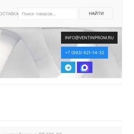
НАЙТИ
ОСТАВКА
INFO@VENTINPROM.RU
+7 (993) 621-14-32