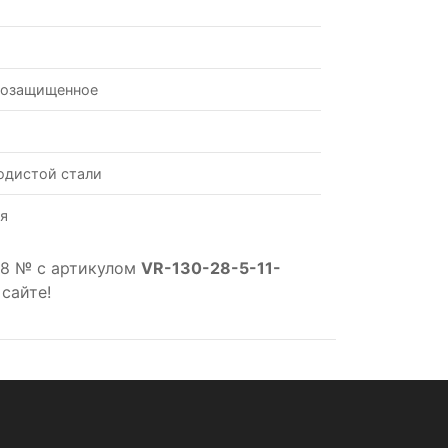
возащищенное
одистой стали
я
28 № с артикулом
VR-130-28-5-11-
сайте!