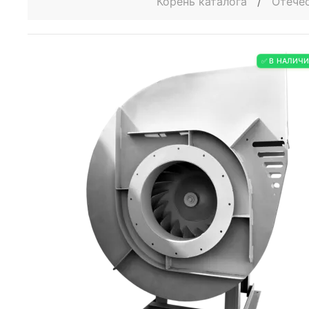
Корень каталога
/
Отече
✅ В НАЛИЧ