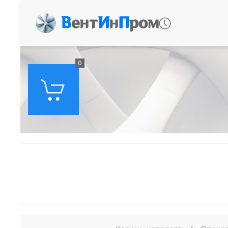
В
ент
И
н
П
ром
0