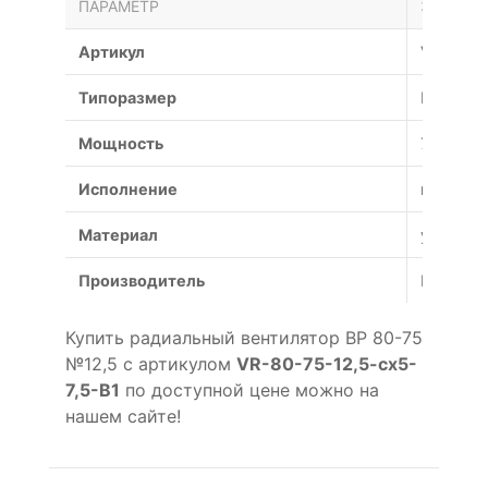
ПАРАМЕТР
ЗНАЧЕН
Артикул
VR-80-75
Типоразмер
№12,5
Мощность
7.5 кВт
Исполнение
взрывоз
Материал
углерод
Производитель
Россия
Купить радиальный вентилятор ВР 80-75
№12,5 с артикулом
VR-80-75-12,5-cx5-
7,5-B1
по доступной цене можно на
нашем сайте!