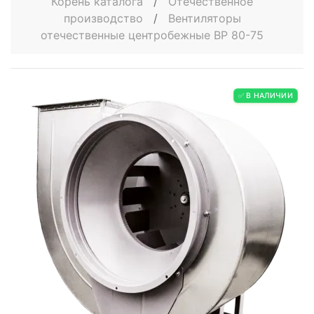
Корень каталога
/
Отечественное
производство
/
Вентиляторы
отечественные центробежные ВР 80-75
✅ В НАЛИЧИИ