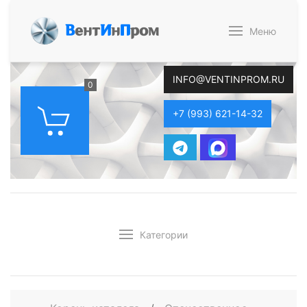
В
ент
И
н
П
ром
Меню
INFO@VENTINPROM.RU
0
+7 (993) 621-14-32
Категории