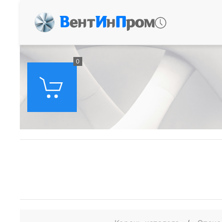
В
ент
И
н
П
ром
0