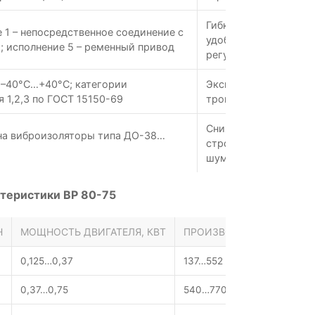
Гибкость подбора ра
 1 – непосредственное соединение с
удобство обслужива
; исполнение 5 – ременный привод
регулирования скоро
 –40°С…+40°С; категории
Эксплуатация в любы
 1,2,3 по ГОСТ 15150-69
тропики и холодные 
Снижение передачи в
на виброизоляторы типа ДО-38…
строительные конст
шума
теристики ВР 80-75
Н
МОЩНОСТЬ ДВИГАТЕЛЯ, КВТ
ПРОИЗВОДИТЕЛЬНОСТЬ Q
0,125…0,37
137…552
0,37…0,75
540…770