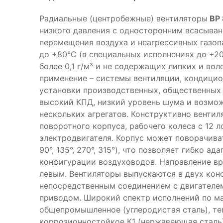
Радиальные (центробежные) вентиляторы
ВР 
низкого давления с односторонним всасыван
перемещения воздуха и неагрессивных газо
до +80°С (в специальных исполнениях до +2
более 0,1 г/м³ и не содержащих липких и во
применение – системы вентиляции, кондицио
установки производственных, общественных 
высокий КПД, низкий уровень шума и возмо
нескольких агрегатов. Конструктивно вентил
поворотного корпуса, рабочего колеса с 12 л
электродвигателя. Корпус может поворачиват
90°, 135°, 270°, 315°), что позволяет гибко а
конфигурации воздуховодов. Направление в
левым. Вентиляторы выпускаются в двух конс
непосредственным соединением с двигателем
приводом. Широкий спектр исполнений по м
общепромышленное (углеродистая сталь), те
коррозионностойкое К1 (нержавеющая сталь)