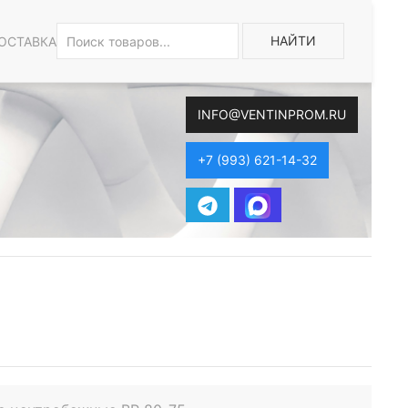
НАЙТИ
ОСТАВКА
INFO@VENTINPROM.RU
+7 (993) 621-14-32