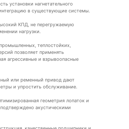
сть установки нагнетательного
 интеграцию в существующие системы.
 высокий КПД, не перегружаемую
менении нагрузки.
епромышленных, теплостойких,
ерсий позволяет применять
чая агрессивные и взрывоопасные
нный или ременный привод дают
етры и упростить обслуживание.
птимизированная геометрия лопаток и
о подтверждено акустическими
нструкция, качественные подшипники и