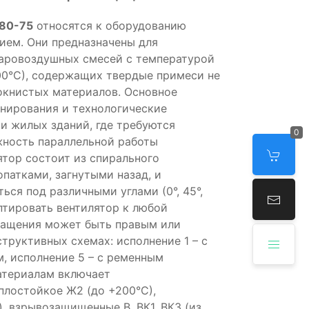
80-75
относятся к оборудованию
ием. Они предназначены для
паровоздушных смесей с температурой
00°С), содержащих твердые примеси не
локнистых материалов. Основное
нирования и технологические
и жилых зданий, где требуются
0
жность параллельной работы
ятор состоит из спирального
опатками, загнутыми назад, и
ься под различными углами (0°, 45°,
даптировать вентилятор к любой
ращения может быть правым или
труктивных схемах: исполнение 1 – с
, исполнение 5 – с ременным
атериалам включает
плостойкое Ж2 (до +200°С),
, взрывозащищенные В, ВК1, ВК3 (из