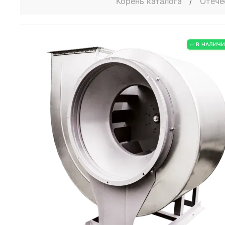
Корень каталога
/
Отече
✅ В НАЛИЧ