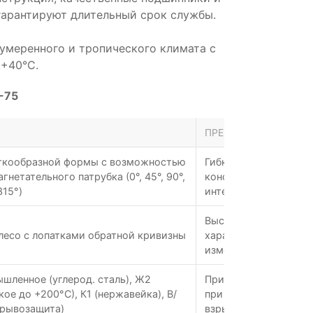
гарантируют длительный срок службы.
 умеренного и тропического климата с
 +40°С.
-75
ПРЕИМУЩЕСТВА
иткообразной формы с возможностью
Гибкость монтажа, а
гнетательного патрубка (0°, 45°, 90°,
конфигурации возду
315°)
интеграции
Высокий КПД, не пе
лесо с лопатками обратной кривизны
характеристика, ста
изменении нагрузки
ленное (углерод. сталь), Ж2
Применимость в агре
ое до +200°С), К1 (нержавейка), В/
при высоких темпера
зрывозащита)
взрывоопасных зона