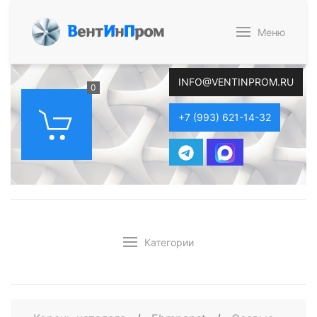
В
ент
И
н
П
ром
Меню
INFO@VENTINPROM.RU
0
+7 (993) 621-14-32
Категории