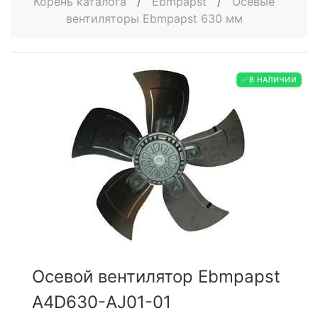
Корень каталога
/
Ebmpapst
/
Осевые
вентиляторы Ebmpapst 630 мм
✅ В НАЛИЧИИ
Осевой вентилятор Ebmpapst
A4D630-AJ01-01