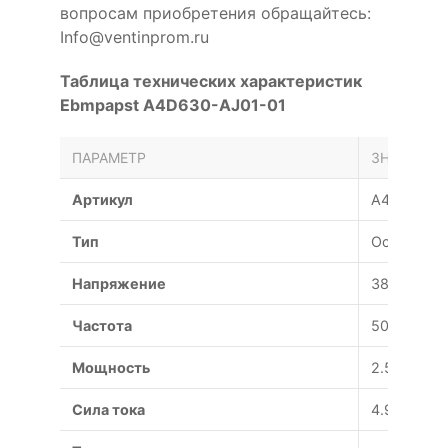
вопросам приобретения обращайтесь:
Info@ventinprom.ru
Таблица технических характеристик
Ebmpapst A4D630-AJ01-01
ПАРАМЕТР
ЗНАЧЕНИЕ
Артикул
A4D630-A
Тип
Осевой
Напряжение
380 В
Частота
50 Гц
Мощность
2.53 Вт
Сила тока
4.95 А