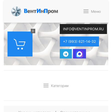
В
ент
И
н
П
ром
Меню
INFO@VENTINPROM.RU
0
+7 (993) 621-14-32
Категории