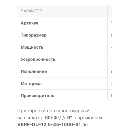
ПАРАМЕТР
ЗНАЧЕН
Артикул
VKRF-DU
Типоразмер
№
Мощность
45 кВт
Жаропрочность
+600°С (
Исполнение
взрывоз
Материал
углерод
Производитель
Россия
Приобрести противопожарный
вентилятор ВКРФ-ДУ № с артикулом
VKRF-DU-12,5-45-1000-B1
по