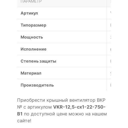
ПАРАМЕТР
ЗНАЧЕН
Артикул
VKR-12,
Типоразмер
№
Мощность
22 кВт
Исполнение
взрывоз
Степень защиты
IP54
Материал
углерод
Производитель
Россия
Приобрести крышный вентилятор ВКР
№ с артикулом
VKR-12,5-cx1-22-750-
B1
по доступной цене можно на нашем
сайте!