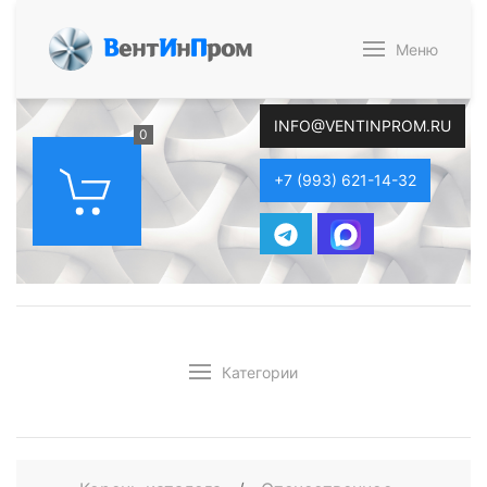
В
ент
И
н
П
ром
Меню
INFO@VENTINPROM.RU
0
+7 (993) 621-14-32
Категории