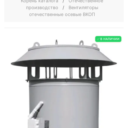
Корень каталога
/
Отечественное
производство
/
Вентиляторы
отечественные осевые ВКОП
✅ В НАЛИЧИИ