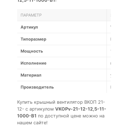
ПАРАМЕТР
ЗНАЧЕН
Артикул
VKOPv-2
Типоразмер
№
Мощность
11 кВт
Исполнение
взрывоз
Материал
углерод
Производитель
Россия
Купить крышный вентилятор ВКОП 21-
12- с артикулом
VKOPv-21-12-12,5-11-
1000-B1
по доступной цене можно на
нашем сайте!