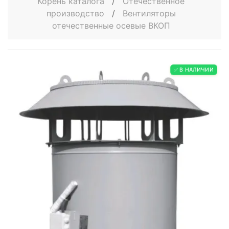
Корень каталога
/
Отечественное
производство
/
Вентиляторы
отечественные осевые ВКОП
✅ В НАЛИЧИИ