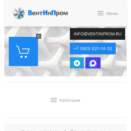
В
ент
И
н
П
ром
Меню
INFO@VENTINPROM.RU
0
+7 (993) 621-14-32
Категории