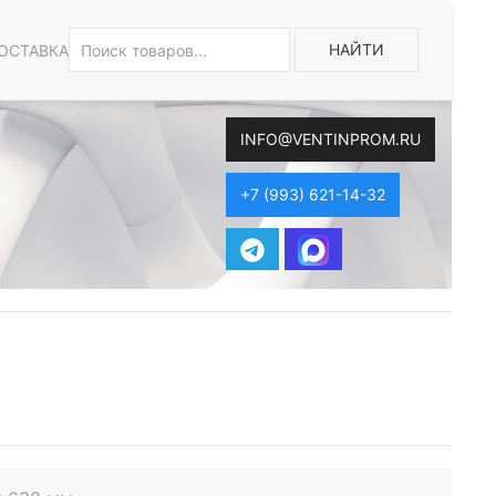
НАЙТИ
ОСТАВКА
INFO@VENTINPROM.RU
+7 (993) 621-14-32