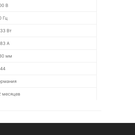
00 В
0 Гц
.33 Вт
.83 А
30 мм
P44
ермания
2 месяцев