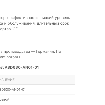
нергоэффективность, низкий уровень
а и обслуживания, длительный срок
артам CE.
на производства — Германия. По
ntinprom.ru
pst A8D630-AN01-01
НАЧЕНИЕ
8D630-AN01-01
севой