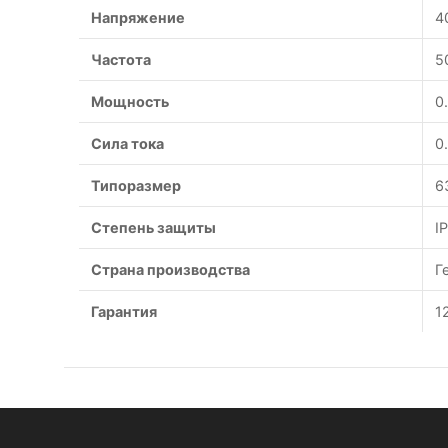
Напряжение
4
Частота
5
Мощность
0
Сила тока
0
Типоразмер
6
Степень защиты
I
Страна производства
Г
Гарантия
1