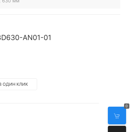
t 630 мм
8D630-AN01-01
В ОДИН КЛИК
0