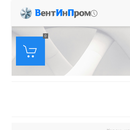
В
ент
И
н
П
ром
0