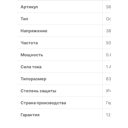
Артикул
S6D630-A
Тип
Осевой
Напряжение
380 В
Частота
50 Гц
Мощность
0.6 Вт
Сила тока
1 А
Типоразмер
630 мм
Степень защиты
IP44
Страна производства
Германия
Гарантия
12 месяце