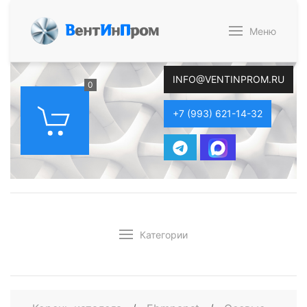
В
ент
И
н
П
ром
Меню
INFO@VENTINPROM.RU
0
+7 (993) 621-14-32
Категории