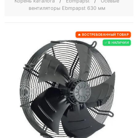
Корень каталога
/
Ebmpapst
/
Осевые
вентиляторы Ebmpapst 630 мм
🔥 ВОСТРЕБОВАННЫЙ ТОВАР
✅ В НАЛИЧИИ