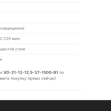
т
возащищенное
С (120 мин)
одистой стали
я
ом
VO-21-12-12,5-37-1500-B1
по
мите покупку прямо сейчас!