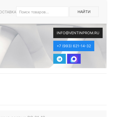
НАЙТИ
ОСТАВКА
INFO@VENTINPROM.RU
+7 (993) 621-14-32