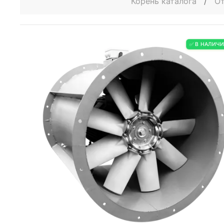
Корень каталога
/
От
✅ В НАЛИЧ