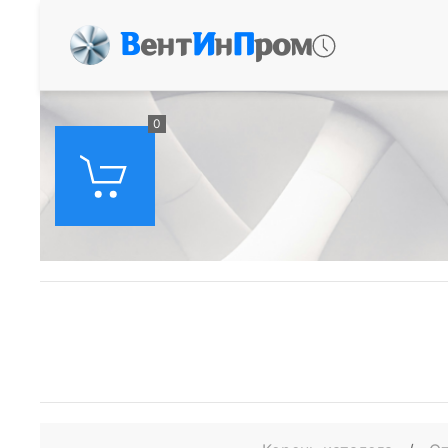
В
ент
И
н
П
ром
0