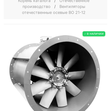
Корень каталога
/
Отечественное
производство
/
Вентиляторы
отечественные осевые ВО 21-12
✅ В НАЛИЧИИ