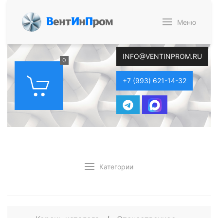
В
ент
И
н
П
ром
Меню
INFO@VENTINPROM.RU
0
+7 (993) 621-14-32
Категории