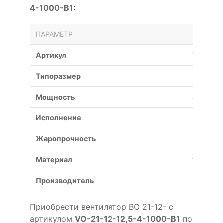
4-1000-B1:
ПАРАМЕТР
ЗНАЧЕН
Артикул
VO-21-1
Типоразмер
№
Мощность
4 кВт
Исполнение
взрывоз
Жаропрочность
+600°С (
Материал
углерод
Производитель
Россия
Приобрести вентилятор ВО 21-12- с
артикулом
VO-21-12-12,5-4-1000-B1
по