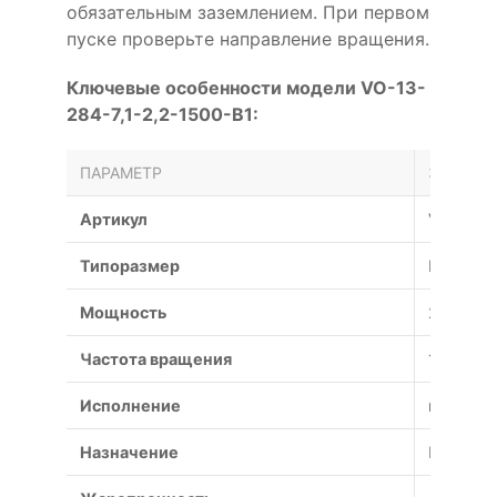
обязательным заземлением. При первом
пуске проверьте направление вращения.
Ключевые особенности модели VO-13-
284-7,1-2,2-1500-B1:
ПАРАМЕТР
ЗНАЧЕН
Артикул
VO-13-2
Типоразмер
№
Мощность
2.2 кВт
Частота вращения
1500 об
Исполнение
взрывоз
Назначение
Противо