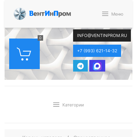
В
ент
И
н
П
ром
Меню
INFO@VENTINPROM.RU
0
+7 (993) 621-14-32
Категории