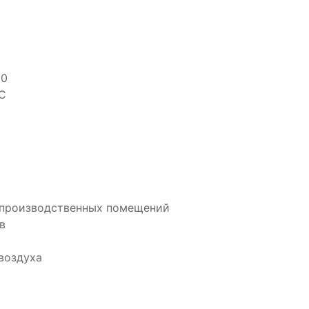
50
С
 производственных помещений
в
воздуха