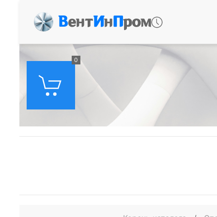
В
ент
И
н
П
ром
0