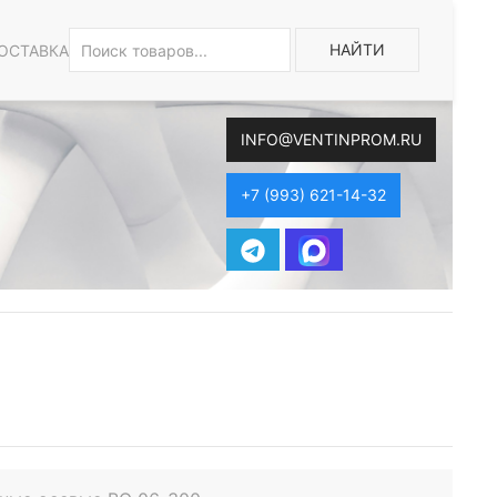
НАЙТИ
ОСТАВКА
INFO@VENTINPROM.RU
+7 (993) 621-14-32