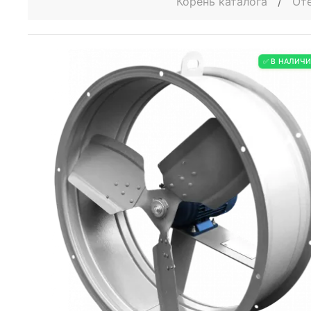
Корень каталога
/
От
✅ В НАЛИЧ