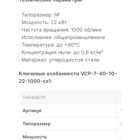
· Типоразмер: №
· Мощность: 22 кВт
· Частота вращения: 1000 об/мин
· Исполнение: общепромышленное
· Температура: до +80°С
· Концентрация пыли: до 0,6 кг/м³
· Материал: углеродистой стали
Ключевые особенности VCP-7-40-10-
22-1000-cx1:
ПАРАМЕТР
ЗНАЧЕН
Артикул
VCP-7-4
Типоразмер
№
Мощность
22 кВт