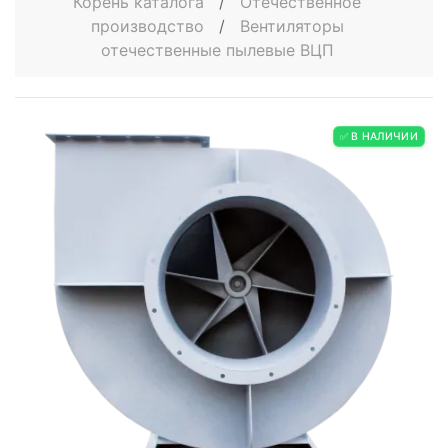
Корень каталога
/
Отечественное
производство
/
Вентиляторы
отечественные пылевые ВЦП
✅ В НАЛИЧИИ