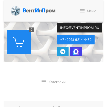
В
ент
И
н
П
ром
Меню
INFO@VENTINPROM.RU
0
+7 (993) 621-14-32
Категории