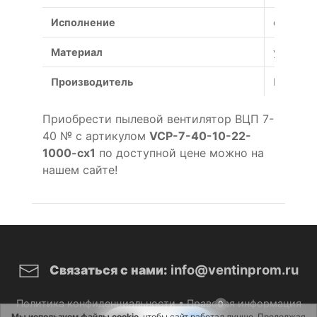
Исполнение
общепр
Материал
углерод
Производитель
Россия
Приобрести пылевой вентилятор ВЦП 7-
40 № с артикулом
VCP-7-40-10-22-
1000-cx1
по доступной цене можно на
нашем сайте!
info@ventinprom.ru
Связаться с нами:
Политика конфиденциальности
•
Правовая информация
0
Мы используем файлы cookie
, чтобы сайт работал лучше. Продолжая