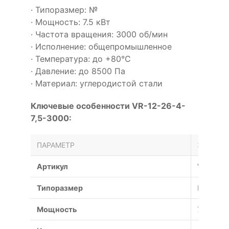
· Типоразмер: №
· Мощность: 7.5 кВт
· Частота вращения: 3000 об/мин
· Исполнение: общепромышленное
· Температура: до +80°С
· Давление: до 8500 Па
· Материал: углеродистой стали
Ключевые особенности VR-12-26-4-
7,5-3000:
ПАРАМЕТР
ЗНАЧЕН
Артикул
VR-12-2
Типоразмер
№
Мощность
7.5 кВт