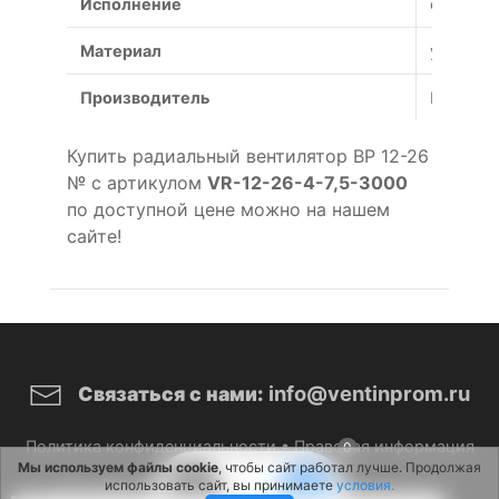
Исполнение
общепр
Материал
углерод
Производитель
Россия
Купить радиальный вентилятор ВР 12-26
№ с артикулом
VR-12-26-4-7,5-3000
по доступной цене можно на нашем
сайте!
info@ventinprom.ru
Связаться с нами:
Политика конфиденциальности
•
Правовая информация
0
Мы используем файлы cookie
, чтобы сайт работал лучше. Продолжая
использовать сайт, вы принимаете
условия.
© 2026 ВентИнПром. Все права защищены.