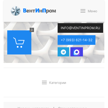
В
ент
И
н
П
ром
Меню
INFO@VENTINPROM.RU
0
+7 (993) 621-14-32
Категории