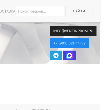
НАЙТИ
ОСТАВКА
INFO@VENTINPROM.RU
+7 (993) 621-14-32