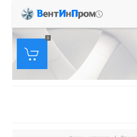
В
ент
И
н
П
ром
0