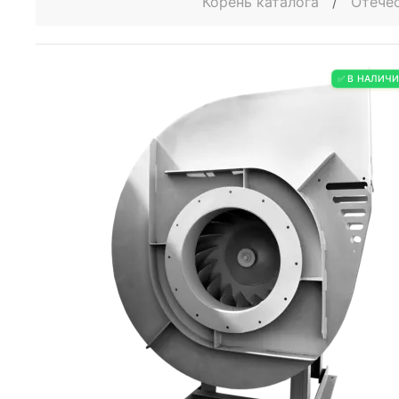
Корень каталога
/
Отече
✅ В НАЛИЧ