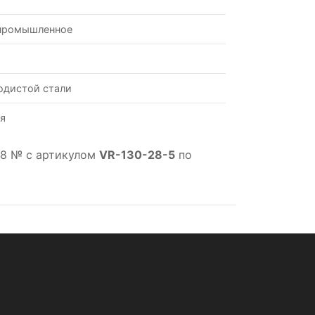
промышленное
одистой стали
я
28 № с артикулом
VR-130-28-5
по