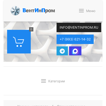
В
ент
И
н
П
ром
Меню
INFO@VENTINPROM.RU
0
+7 (993) 621-14-32
Категории