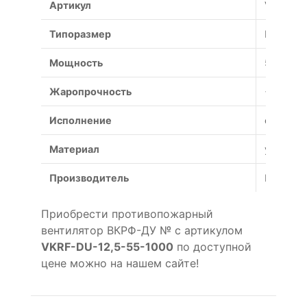
Артикул
VKRF-DU
Типоразмер
№
Мощность
55 кВт
Жаропрочность
+600°С (
Исполнение
общепр
Материал
углерод
Производитель
Россия
Приобрести противопожарный
вентилятор ВКРФ-ДУ № с артикулом
VKRF-DU-12,5-55-1000
по доступной
цене можно на нашем сайте!