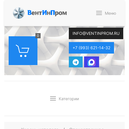
В
ент
И
н
П
ром
Меню
INFO@VENTINPROM.RU
0
+7 (993) 621-14-32
Категории