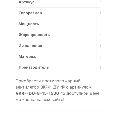
Артикул
VKRF-DU
Типоразмер
№
Мощность
15 кВт
Жаропрочность
+600°С (
Исполнение
общепр
Материал
углерод
Производитель
Россия
Приобрести противопожарный
вентилятор ВКРФ-ДУ № с артикулом
VKRF-DU-8-15-1500
по доступной цене
можно на нашем сайте!