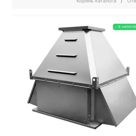
Корень каталога
/
Оте
✅ В НАЛИЧ