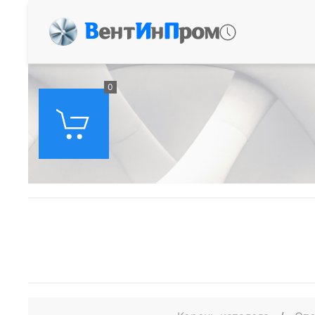
В
ент
И
н
П
ром
0