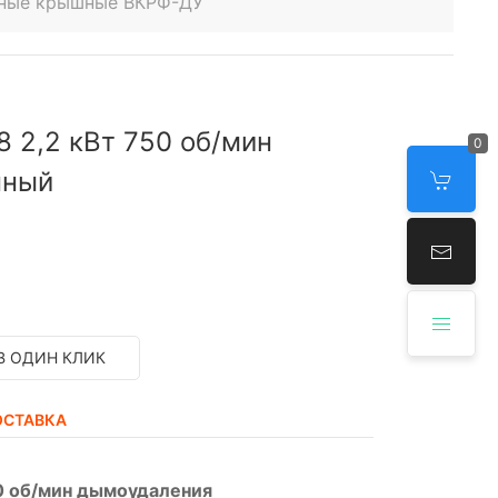
нные крышные ВКРФ-ДУ
 2,2 кВт 750 об/мин
0
нный
В ОДИН КЛИК
ОСТАВКА
0 об/мин дымоудаления