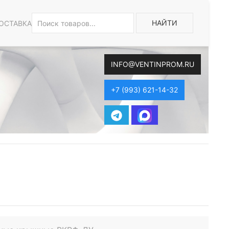
НАЙТИ
ОСТАВКА
INFO@VENTINPROM.RU
+7 (993) 621-14-32