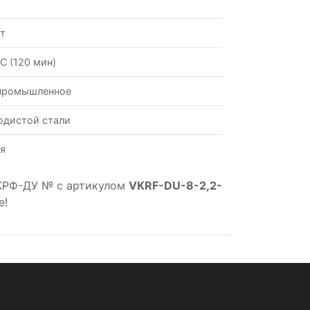
Вт
С (120 мин)
промышленное
одистой стали
я
КРФ-ДУ № с артикулом
VKRF-DU-8-2,2-
е!