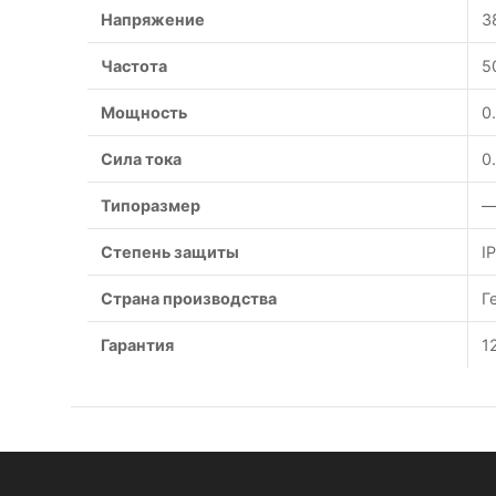
Напряжение
3
Частота
5
Мощность
0
Сила тока
0
Типоразмер
—
Степень защиты
I
Страна производства
Г
Гарантия
1