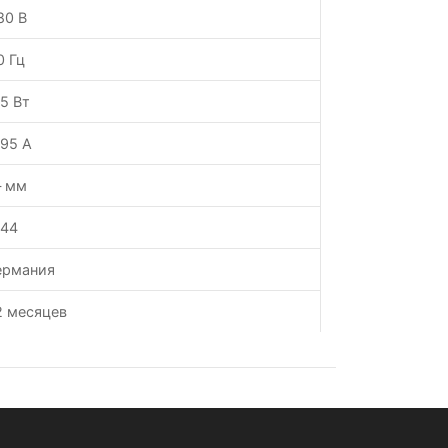
80 В
0 Гц
.5 Вт
.95 А
 мм
P44
ермания
2 месяцев