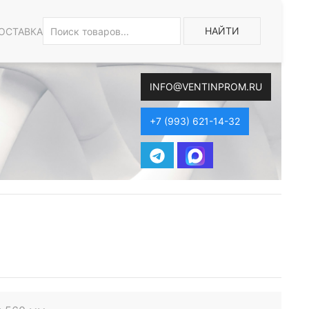
НАЙТИ
ОСТАВКА
INFO@VENTINPROM.RU
+7 (993) 621-14-32