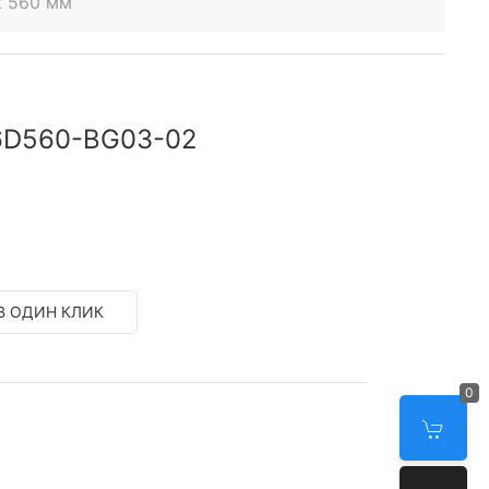
t 560 мм
S6D560-BG03-02
В ОДИН КЛИК
0