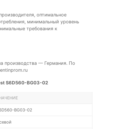
производителя, оптимальное
отребления, минимальный уровень
инимальные требования к
на производства — Германия. По
ntinprom.ru
pst S6D560-BG03-02
НАЧЕНИЕ
6D560-BG03-02
севой