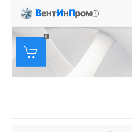
В
ент
И
н
П
ром
0