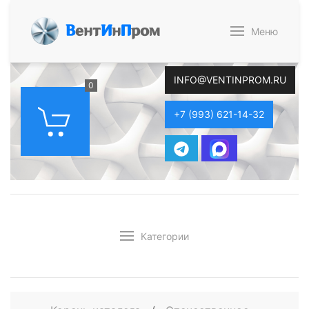
В
ент
И
н
П
ром
Меню
INFO@VENTINPROM.RU
0
+7 (993) 621-14-32
Категории