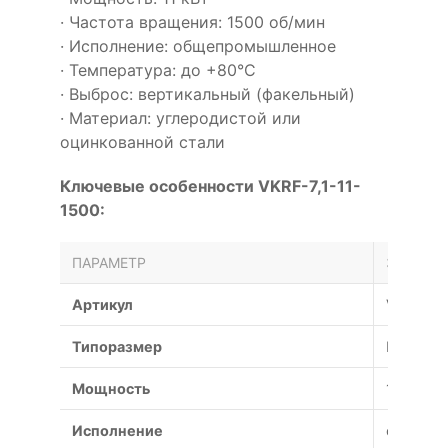
· Частота вращения: 1500 об/мин
· Исполнение: общепромышленное
· Температура: до +80°С
· Выброс: вертикальный (факельный)
· Материал: углеродистой или
оцинкованной стали
Ключевые особенности VKRF-7,1-11-
1500:
ПАРАМЕТР
ЗНАЧЕН
Артикул
VKRF-7,1
Типоразмер
№
Мощность
11 кВт
Исполнение
общепр