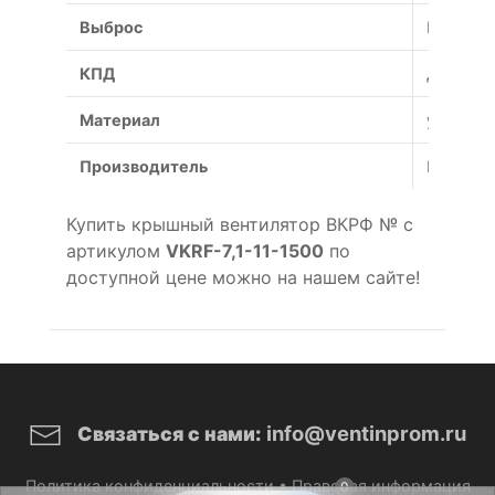
Выброс
Вертика
КПД
До 75%
Материал
углерод
Производитель
Россия
Купить крышный вентилятор ВКРФ № с
артикулом
VKRF-7,1-11-1500
по
доступной цене можно на нашем сайте!
info@ventinprom.ru
Связаться с нами:
Политика конфиденциальности
•
Правовая информация
0