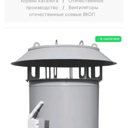
Корень каталога
/
Отечественное
производство
/
Вентиляторы
отечественные осевые ВКОП
✅ В НАЛИЧИИ