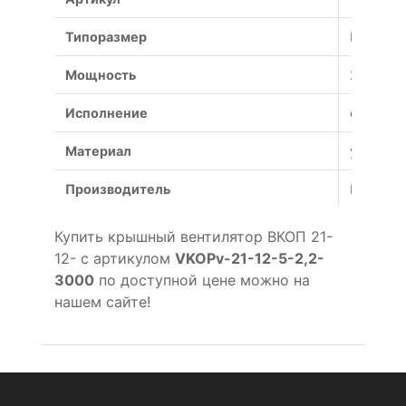
Типоразмер
№
Мощность
2.2 кВт
Исполнение
общепр
Материал
углерод
Производитель
Россия
Купить крышный вентилятор ВКОП 21-
12- с артикулом
VKOPv-21-12-5-2,2-
3000
по доступной цене можно на
нашем сайте!