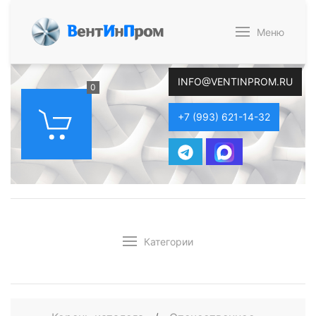
В
ент
И
н
П
ром
Меню
INFO@VENTINPROM.RU
0
+7 (993) 621-14-32
Категории