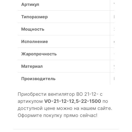
Артикул
VO-21-1
Типоразмер
№
Мощность
22 кВт
Исполнение
общепр
Жаропрочность
+600°С (
Материал
углерод
Производитель
Россия
Приобрести вентилятор ВО 21-12- с
артикулом
VO-21-12-12,5-22-1500
по
доступной цене можно на нашем сайте.
Оформите покупку прямо сейчас!