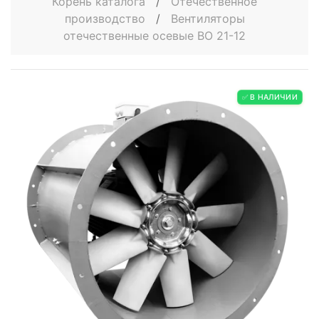
Корень каталога
/
Отечественное
производство
/
Вентиляторы
отечественные осевые ВО 21-12
✅ В НАЛИЧИИ