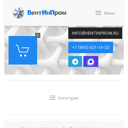
В
ент
И
н
П
ром
Меню
INFO@VENTINPROM.RU
0
+7 (993) 621-14-32
Категории