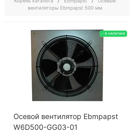
Корень каталога
/
Ebmpapst
/
Осевые
вентиляторы Ebmpapst 500 мм
✅ В НАЛИЧИИ
Осевой вентилятор Ebmpapst
W6D500-GG03-01