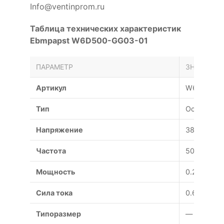
Info@ventinprom.ru
Таблица технических характеристик
Ebmpapst W6D500-GG03-01
ПАРАМЕТР
ЗНАЧЕНИЕ
Артикул
W6D500-G
Тип
Осевой
Напряжение
380 В
Частота
50 Гц
Мощность
0.23 Вт
Сила тока
0.69 А
Типоразмер
— мм