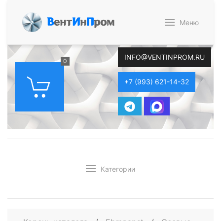
В
ент
И
н
П
ром
Меню
INFO@VENTINPROM.RU
0
+7 (993) 621-14-32
Категории