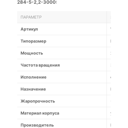
284-5-2,2-3000:
ПАРАМЕТР
ЗНАЧЕН
Артикул
VO-13-2
Типоразмер
№
Мощность
2.2 кВт
Частота вращения
3000 об
Исполнение
общепр
Назначение
Противо
Жаропрочность
+600°С (
Материал корпуса
углерод
Производитель
Россия