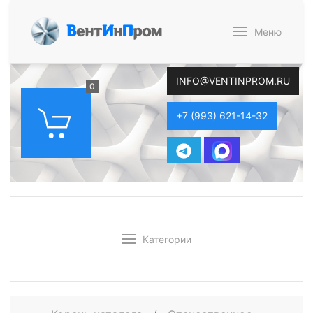
В
ент
И
н
П
ром
Меню
INFO@VENTINPROM.RU
0
+7 (993) 621-14-32
Категории