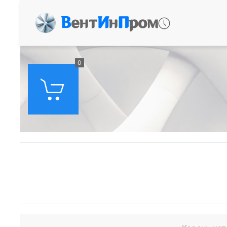
В
ент
И
н
П
ром
0