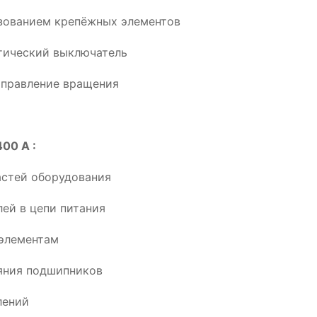
ьзованием крепёжных элементов
тический выключатель
аправление вращения
00 A :
астей оборудования
ей в цепи питания
элементам
ояния подшипников
лений