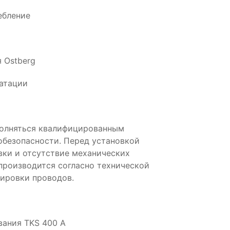
ебление
 Ostberg
атации
полняться квалифицированным
обезопасности. Перед установкой
вки и отсутствие механических
производится согласно технической
ировки проводов.
вания TKS 400 A