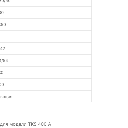
30/50
00
850
1
.42
4/54
30
00
веция
для модели TKS 400 A