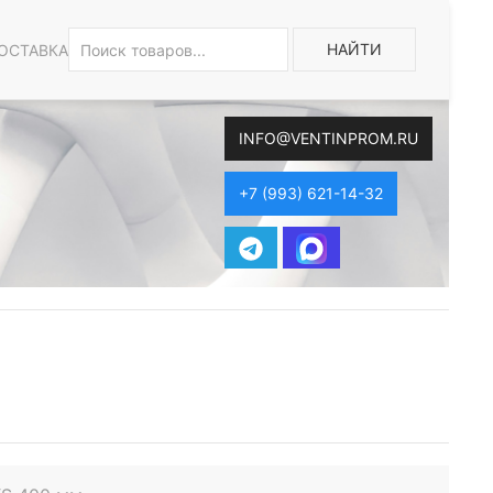
НАЙТИ
ОСТАВКА
INFO@VENTINPROM.RU
+7 (993) 621-14-32