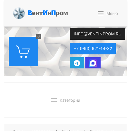
В
ент
И
н
П
ром
Меню
INFO@VENTINPROM.RU
0
+7 (993) 621-14-32
Категории