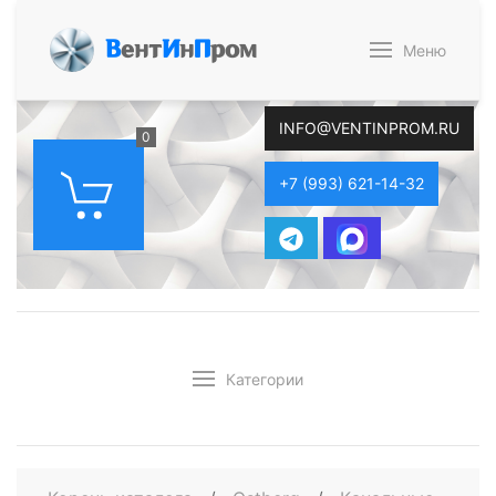
В
ент
И
н
П
ром
Меню
INFO@VENTINPROM.RU
0
+7 (993) 621-14-32
Категории