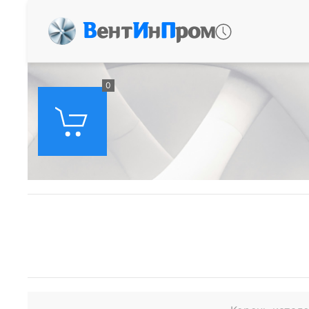
В
ент
И
н
П
ром
0