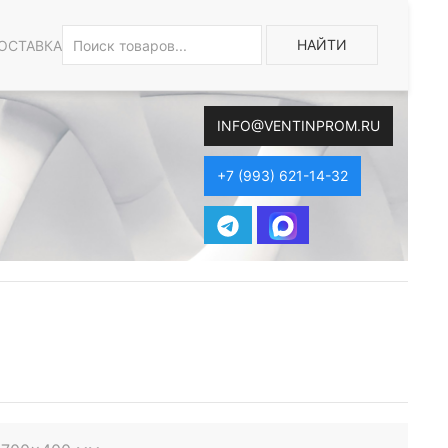
НАЙТИ
ОСТАВКА
INFO@VENTINPROM.RU
+7 (993) 621-14-32