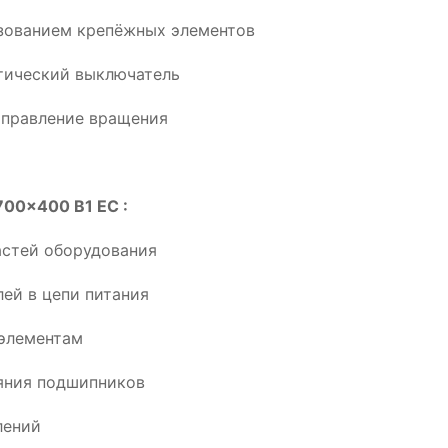
ьзованием крепёжных элементов
тический выключатель
аправление вращения
700x400 B1 EC :
астей оборудования
ей в цепи питания
элементам
ояния подшипников
лений