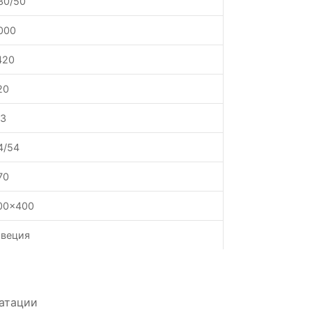
30/50
000
420
20
.3
4/54
70
00x400
веция
атации