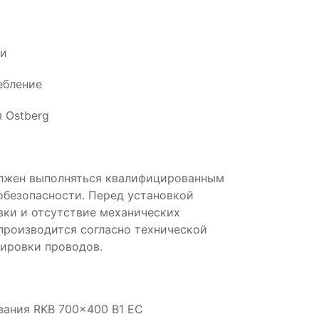
ии
ебление
 Ostberg
олжен выполняться квалифицированным
обезопасности. Перед установкой
вки и отсутствие механических
производится согласно технической
ировки проводов.
вания RKB 700x400 B1 EC