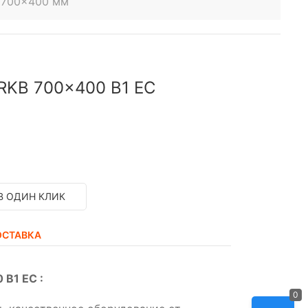
B 700x400 мм
 RKB 700x400 B1 EC
В ОДИН КЛИК
ОСТАВКА
B1 EC :
0