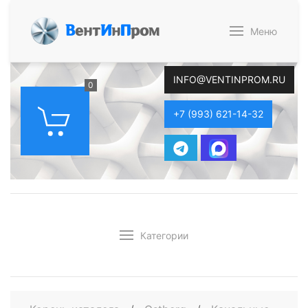
В
ент
И
н
П
ром
Меню
INFO@VENTINPROM.RU
0
+7 (993) 621-14-32
Категории