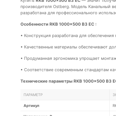
Купить
RKB 1000x500 B3 EC
— значит получи
производителя Ostberg. Модель Канальный в
разработана для профессионального использ
Особенности RKB 1000x500 B3 EC :
• Конструкция разработана для обеспечения
• Качественные материалы обеспечивают дол
• Продуманная эргономика упрощает монтаж
• Соответствие современным стандартам кач
Технические параметры RKB 1000x500 B3 EC
ПАРАМЕТР
З
Артикул
R