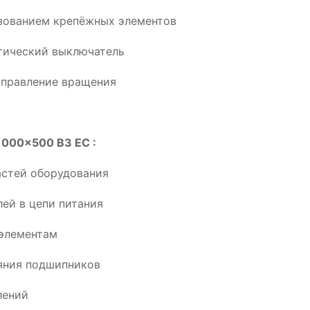
ьзованием крепёжных элементов
тический выключатель
аправление вращения
1000x500 B3 EC :
астей оборудования
ей в цепи питания
элементам
ояния подшипников
лений