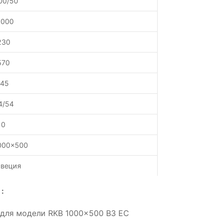
00/50
1000
230
570
.45
4/54
10
000x500
веция
:
 для модели RKB 1000x500 B3 EC