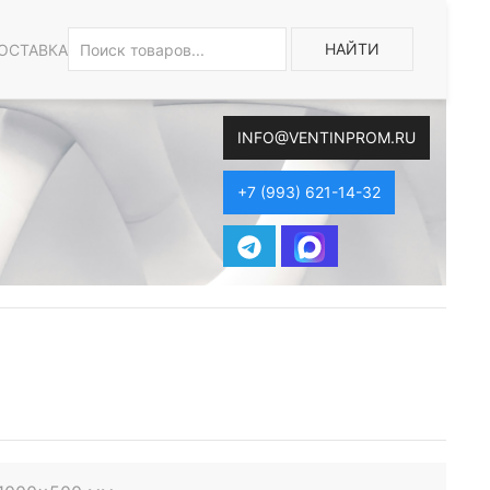
НАЙТИ
ОСТАВКА
INFO@VENTINPROM.RU
+7 (993) 621-14-32