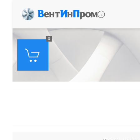
В
ент
И
н
П
ром
0