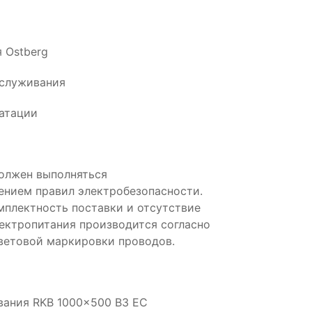
 Ostberg
бслуживания
атации
олжен выполняться
нием правил электробезопасности.
плектность поставки и отсутствие
ектропитания производится согласно
ветовой маркировки проводов.
ования RKB 1000x500 B3 EC