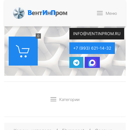
В
ент
И
н
П
ром
Меню
INFO@VENTINPROM.RU
0
+7 (993) 621-14-32
Категории