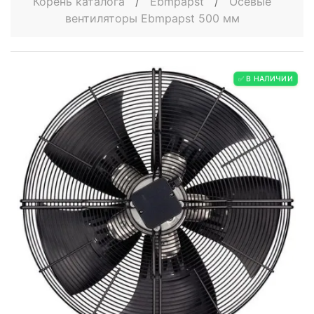
Корень каталога
/
Ebmpapst
/
Осевые
вентиляторы Ebmpapst 500 мм
✅ В НАЛИЧИИ