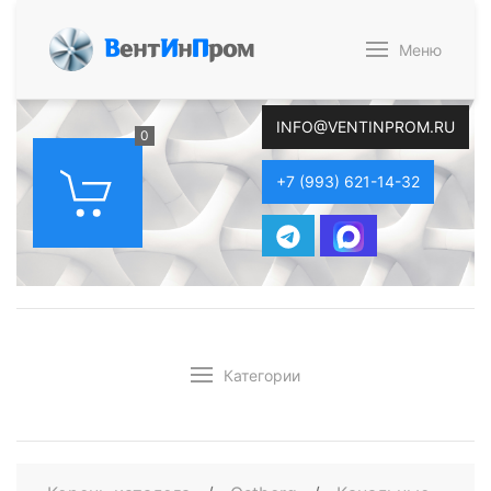
В
ент
И
н
П
ром
Меню
INFO@VENTINPROM.RU
0
+7 (993) 621-14-32
Категории