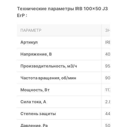
Технические параметры IRB 100x50 J3
ErP :
ПАРАМЕТР
ЗНАЧЕНИЕ
Артикул
IRB 100x50
Напряжение, В
400/50
Производительность, м3/ч
9507
Частота вращения, об/мин
900
Мощность, Вт
1170
Сила тока, A
2.89
Степень защиты
44/54
Давление, Pa
506