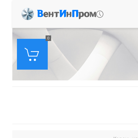
В
ент
И
н
П
ром
0