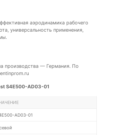
эффективная аэродинамика рабочего
бота, универсальность применения,
мы.
на производства — Германия. По
ntinprom.ru
pst S4E500-AD03-01
НАЧЕНИЕ
4E500-AD03-01
севой