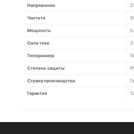
Напряжение
2
Частота
5
Мощность
0
Сила тока
3
Типоразмер
5
Степень защиты
I
Страна производства
Г
Гарантия
1