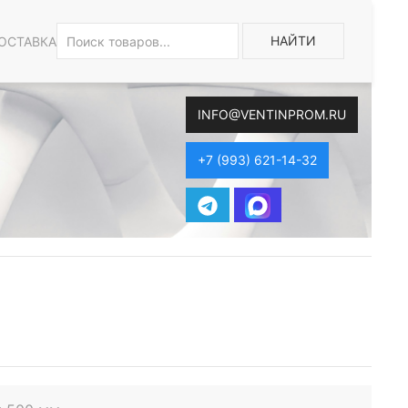
НАЙТИ
ОСТАВКА
INFO@VENTINPROM.RU
+7 (993) 621-14-32