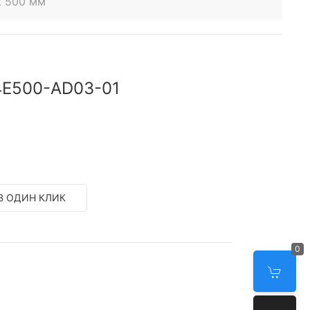
t 500 мм
4E500-AD03-01
В ОДИН КЛИК
0