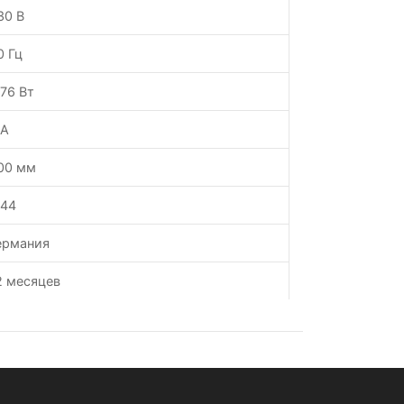
30 В
0 Гц
.76 Вт
 А
00 мм
P44
ермания
2 месяцев