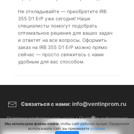
Не откладывайте — приобретите IRB
355 D1 ErP уже сегодня! Наши
специалисты помогут подобрать
оптимальное решение для ваших задач
и ответят на все вопросы. Оформить
заказ на IRB 355 D1 ErP можно прямо
сейчас — просто свяжитесь с нами
удобным для вас способом.
info@ventinprom.ru
Связаться с нами:
Политика конфиденциальности
•
Правовая информация
0
Мы используем файлы cookie
, чтобы сайт работал лучше. Продолжая
использовать сайт, вы принимаете
условия.
© 2026 ВентИнПром. Все права защищены.