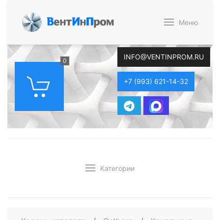
В
ент
И
н
П
ром
Меню
INFO@VENTINPROM.RU
0
+7 (993) 621-14-32
Категории