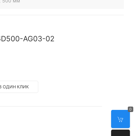
t 500 мм
S6D500-AG03-02
В ОДИН КЛИК
0