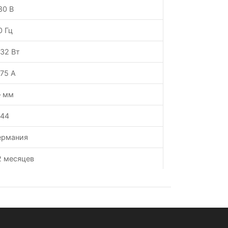
80 В
0 Гц
.32 Вт
.75 А
 мм
P44
ермания
2 месяцев