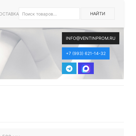
НАЙТИ
ОСТАВКА
INFO@VENTINPROM.RU
+7 (993) 621-14-32