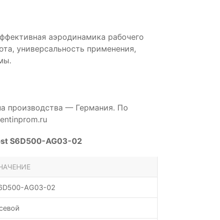
эффективная аэродинамика рабочего
бота, универсальность применения,
мы.
на производства — Германия. По
ntinprom.ru
pst S6D500-AG03-02
НАЧЕНИЕ
6D500-AG03-02
севой