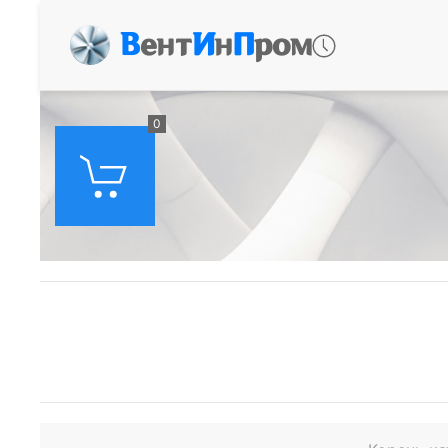
В
ент
И
н
П
ром
0