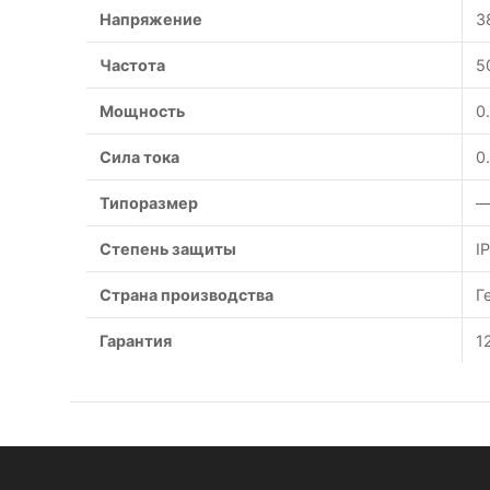
Напряжение
3
Частота
5
Мощность
0
Сила тока
0
Типоразмер
—
Степень защиты
I
Страна производства
Г
Гарантия
1