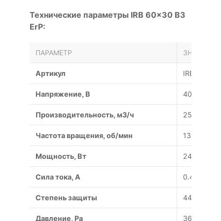
Технические параметры IRB 60x30 B3
ErP:
ПАРАМЕТР
ЗНАЧЕНИЕ
Артикул
IRB 60x30 
Напряжение, В
400/50
Производительность, м3/ч
2556
Частота вращения, об/мин
1340
Мощность, Вт
240
Сила тока, A
0.45
Степень защиты
44/54
Давление, Pa
360