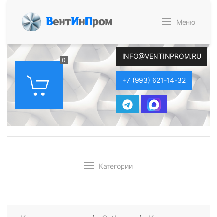
В
ент
И
н
П
ром
Меню
INFO@VENTINPROM.RU
0
+7 (993) 621-14-32
Категории