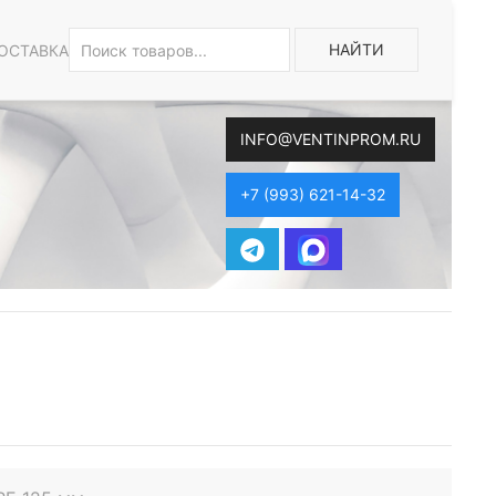
НАЙТИ
ОСТАВКА
INFO@VENTINPROM.RU
+7 (993) 621-14-32