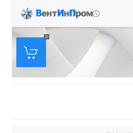
В
ент
И
н
П
ром
0