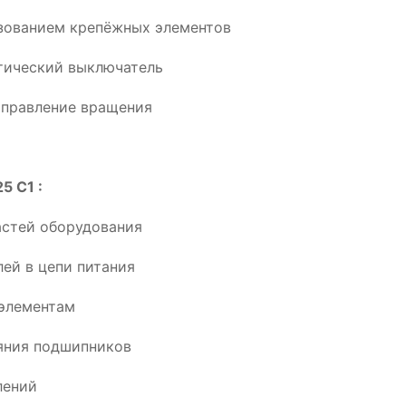
ьзованием крепёжных элементов
тический выключатель
аправление вращения
5 C1 :
астей оборудования
ей в цепи питания
элементам
ояния подшипников
лений