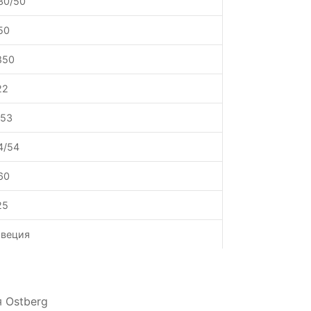
30/50
50
850
22
.53
4/54
60
25
веция
 Ostberg