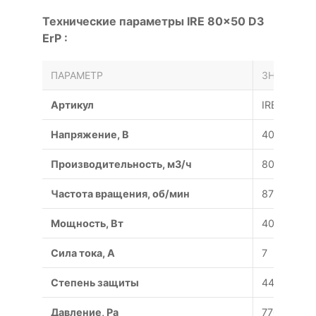
Технические параметры IRE 80x50 D3
ErP :
ПАРАМЕТР
ЗНАЧЕНИЕ
Артикул
IRE 80x50 
Напряжение, В
400/50
Производительность, м3/ч
8000
Частота вращения, об/мин
870
Мощность, Вт
4000
Сила тока, A
7
Степень защиты
44/54
Давление, Pa
770