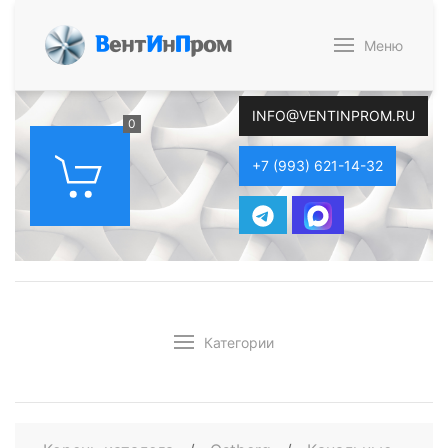
В
ент
И
н
П
ром
Меню
INFO@VENTINPROM.RU
0
+7 (993) 621-14-32
Категории