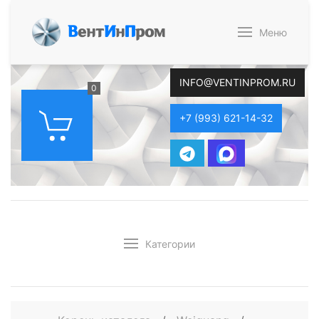
В
ент
И
н
П
ром
Меню
INFO@VENTINPROM.RU
0
+7 (993) 621-14-32
Категории