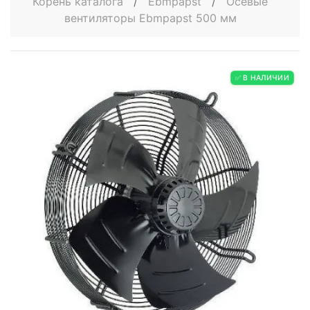
Корень каталога
/
Ebmpapst
/
Осевые
вентиляторы Ebmpapst 500 мм
✅ В НАЛИЧИИ