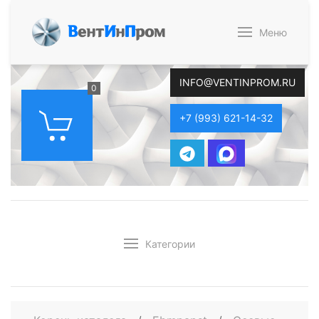
В
ент
И
н
П
ром
Меню
INFO@VENTINPROM.RU
0
+7 (993) 621-14-32
Категории