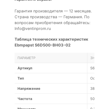
Гарантия производителя — 12 месяцев.
Страна производства — Германия. По
вопросам приобретения обращайтесь:
Info@ventinprom.ru
Таблица технических характеристик
Ebmpapst S6D500-BH03-02
ПАРАМЕТР
ЗНАЧЕНИЕ
Артикул
S6D500-B
Тип
Осевой
Напряжение
380 В
Частота
50 Гц
Мощность
0.32 Вт