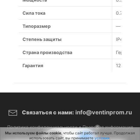
Сила тока
0.75 А
Типоразмер
— мм
Степень защиты
IP44
Страна производства
Германия
Гарантия
12 месяце
info@ventinprom.ru
Связаться с нами:
Политика конфиденциальности
•
Правовая информация
0
Мы используем файлы cookie
, чтобы сайт работал лучше. Продолжая
использовать сайт, вы принимаете
условия.