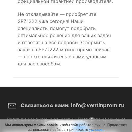
официальной гарантией производителя.
Не откладывайте — приобретите
SPZ1222 уже сегодня! Наши
специалисты помогут подобрать
оптимальное решение для ваших задач
и ответят на все вопросы. Оформить
заказ на SPZ1222 можно прямо сейчас
— просто свяжитесь с нами удобным
для вас способом.
info@ventinprom.ru
Связаться с нами:
Политика конфиденциальности
•
Правовая информация
0
Мы используем файлы cookie
, чтобы сайт работал лучше. Продолжая
использовать сайт, вы принимаете
условия.
© 2026 ВентИнПром. Все права защищены.