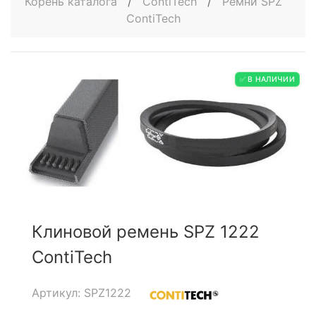
Корень каталога
/
ContiTech
/
Ремни SPZ
ContiTech
✅ В НАЛИЧИИ
Клиновой ремень SPZ 1222
ContiTech
Артикул: SPZ1222