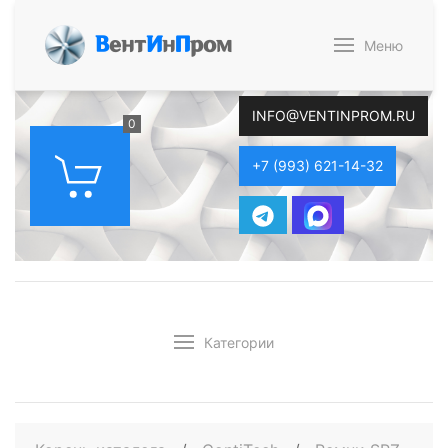
В
ент
И
н
П
ром
Меню
INFO@VENTINPROM.RU
0
+7 (993) 621-14-32
Категории