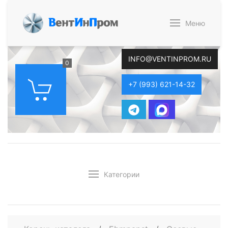
В
ент
И
н
П
ром
Меню
INFO@VENTINPROM.RU
0
+7 (993) 621-14-32
Категории