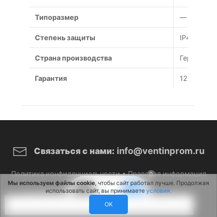
Типоразмер
— мм
Степень защиты
IP44
Страна производства
Германия
Гарантия
12 месяце
info@ventinprom.ru
Связаться с нами:
Политика конфиденциальности
•
Правовая информация
0
Мы используем файлы cookie
, чтобы сайт работал лучше. Продолжая
использовать сайт, вы принимаете
условия.
© 2026 ВентИнПром. Все права защищены.
OK