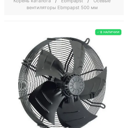
Корень каталога
/
Ebmpapst
/
Осевые
вентиляторы Ebmpapst 500 мм
✅ В НАЛИЧИИ