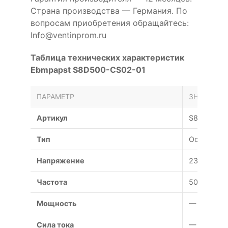
Страна производства — Германия. По
вопросам приобретения обращайтесь:
Info@ventinprom.ru
Таблица технических характеристик
Ebmpapst S8D500-CS02-01
ПАРАМЕТР
ЗНАЧЕНИЕ
Артикул
S8D500-C
Тип
Осевой
Напряжение
230 В
Частота
50 Гц
Мощность
— Вт
Сила тока
— А